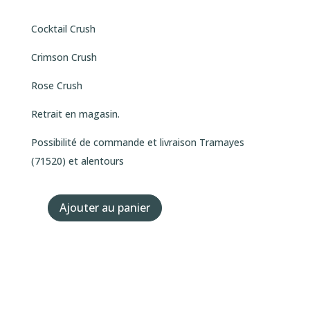
Cocktail Crush
Crimson Crush
Rose Crush
Retrait en magasin.
Possibilité de commande et livraison Tramayes
(71520) et alentours
Ajouter au panier
quantité
de
PACK
Tomates
Rondes