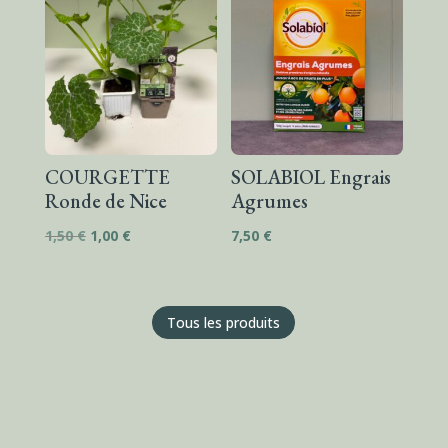
COURGETTE
SOLABIOL Engrais
Ronde de Nice
Agrumes
Le
Le
1,50
€
1,00
€
7,50
€
prix
prix
initial
actuel
était :
est :
Tous les produits
1,50 €.
1,00 €.