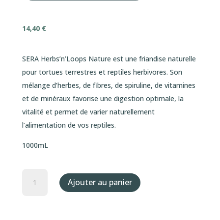
14,40
€
SERA Herbs’n’Loops Nature est une friandise naturelle
pour tortues terrestres et reptiles herbivores. Son
mélange d’herbes, de fibres, de spiruline, de vitamines
et de minéraux favorise une digestion optimale, la
vitalité et permet de varier naturellement
l’alimentation de vos reptiles.
1000mL
quantité
Ajouter au panier
de
SERA
Herbs'n'Loops